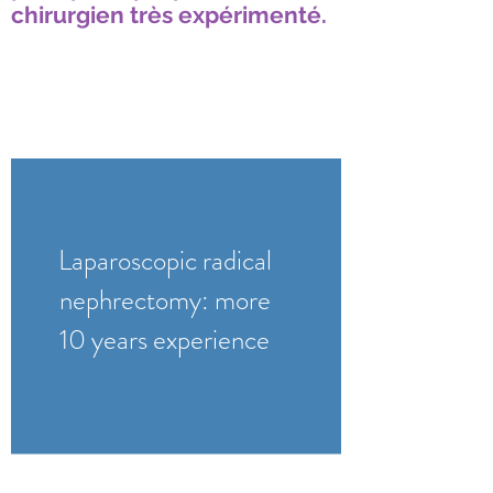
chirurgien très expérimenté.
Laparoscopic radical
nephrectomy: more
10 years experience