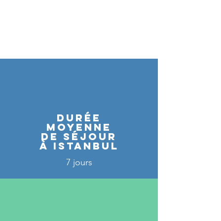
Durée
moyenne
de séjour
à Istanbul
7 jours