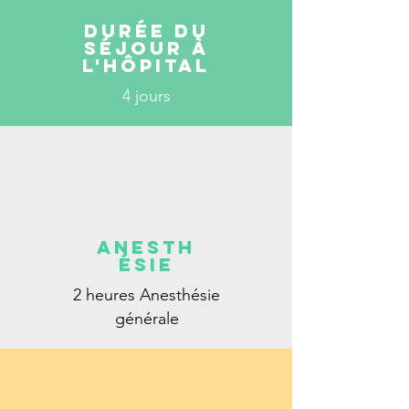
Durée du
séjour à
l'hôpital
4 jours
Anesth
ésie
2 heures Anesthésie
générale